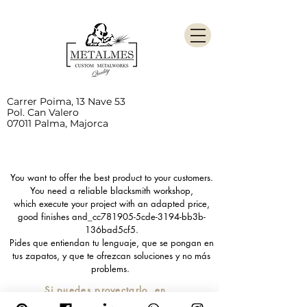
Carrer Poima, 13 Nave 53
Pol. Can Valero
07011 Palma, Majorca
You want to offer the best product to your customers.
You need a reliable blacksmith workshop,
which execute your project with an adapted price,
good finishes and_cc781905-5cde-3194-bb3b-
136bad5cf5.
Pides que entiendan tu lenguaje, que se pongan en
tus zapatos, y que te ofrezcan soluciones y no más
problems.
Si puedes proyectarlo, en
MetalMes podemos hacerlo: